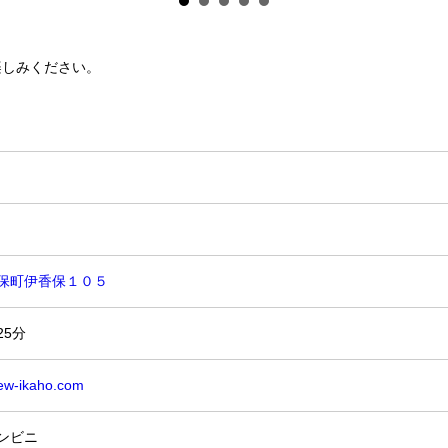
楽しみください。
保町伊香保１０５
25分
iew-ikaho.com
ンビニ