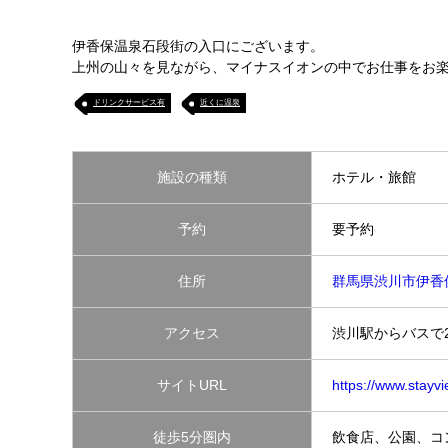
伊香保温泉石段街の入口にございます。
上州の山々を見ながら、マイナスイオンの中でお仕事をお
ドリンクサービス有
近くに温泉
施設の種類
ホテル・旅館
予約
要予約
住所
群馬県渋川市伊香
アクセス
渋川駅からバスで
サイトURL
https://www.stayv
徒歩5分圏内
飲食店、公園、コ