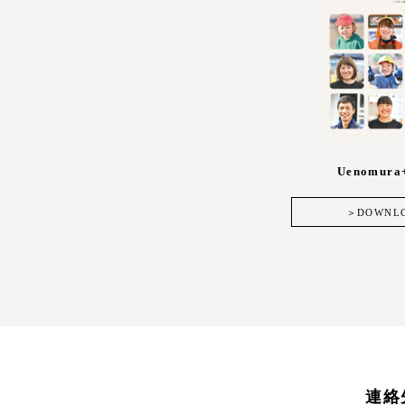
Uenomura+
＞DOWNL
連絡