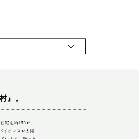
村』。
住宅を約150戸、
バイオマスや太陽
けています。脈々と