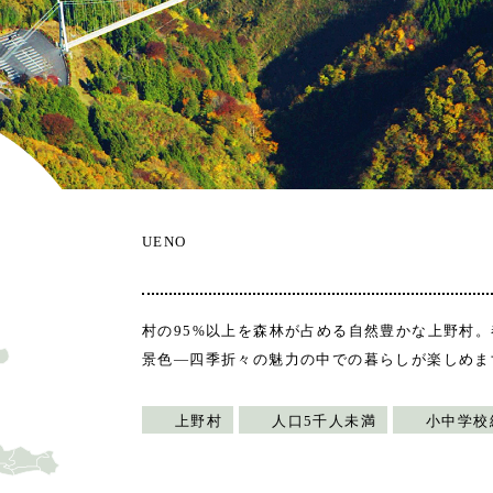
UENO
村の95%以上を森林が占める自然豊かな上野村
景色―四季折々の魅力の中での暮らしが楽しめま
上野村
人口5千人未満
小中学校