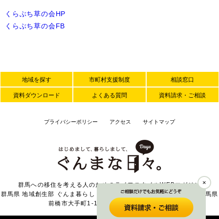
くらぶち草の会HP
くらぶち草の会FB
地域を探す
市町村支援制度
相談窓口
資料ダウンロード
よくある質問
資料請求・ご相談
プライバシーポリシー
アクセス
サイトマップ
×
群馬への移住を考える人のためのライフスタイルWEBマガジン
群馬県 地域創生部 ぐんま暮らし・外国人活躍推進課 〒371-8570 群馬県
前橋市大手町1-1-1 TEL 027-226-2371