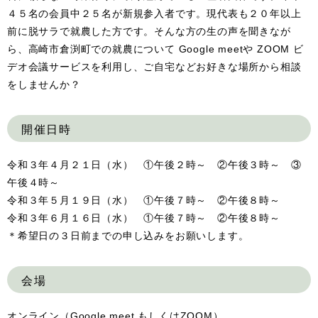
４５名の会員中２５名が新規参入者です。現代表も２０年以上
前に脱サラで就農した方です。そんな方の生の声を聞きなが
ら、高崎市倉渕町での就農について Google meetや ZOOM ビ
デオ会議サービスを利用し、ご自宅などお好きな場所から相談
をしませんか？
開催日時
令和３年４月２１日（水） ①午後２時～ ②午後３時～ ③
午後４時～
令和３年５月１９日（水） ①午後７時～ ②午後８時～
令和３年６月１６日（水） ①午後７時～ ②午後８時～
＊希望日の３日前までの申し込みをお願いします。
会場
オンライン（Google meet もしくはZOOM）