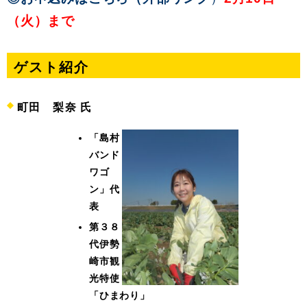
（火）まで
ゲスト紹介
町田 梨奈 氏
「島村
バンド
ワゴ
ン」代
表
第３８
代伊勢
崎市観
光特使
「ひまわり」