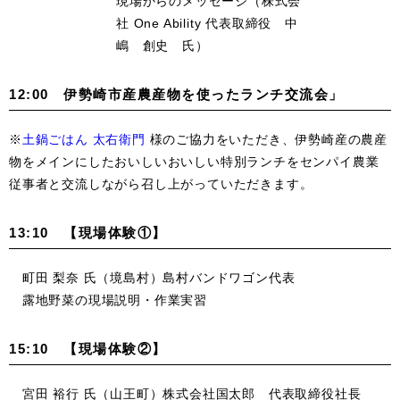
現場からのメッセージ（
株式会
社 One Ability 代表取締役 中
嶋 創史 氏
）
12:00 伊勢崎市産農産物を使ったランチ交流会」
※
土鍋ごはん 太右衛門
様のご協力をいただき、伊勢崎産の農産
物をメインにしたおいしいおいしい特別ランチをセンパイ農業
従事者と交流しながら召し上がっていただきます。
13:10 【現場体験①】
町田 梨奈 氏（境島村）島村バンドワゴン代表
露地野菜の現場説明・作業実習
15:10 【現場体験②】
宮田 裕行 氏（山王町）株式会社国太郎 代表取締役社長