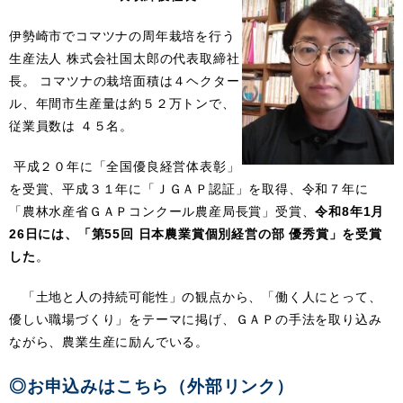
伊勢崎市でコマツナの周年栽培を行う
生産法人 株式会社国太郎の代表取締社
長。
コマツナの栽培面積は４ヘクター
ル、年間市生産量は約５２万トンで、
従業員数は
４５名。
平成２０年に「全国優良経営体表彰」
を受賞、平成３１年に「ＪＧＡＰ認証」を取得、令和７年に
「農林水産省ＧＡＰコンクール農産局長賞」受賞、
令和8年1月
26日には、「第55回 日本農業賞個別経営の部 優秀賞」を受賞
した
。
「土地と人の持続可能性」の観点から、「働く人にとって、
優しい職場づくり」をテーマに掲げ、ＧＡＰの手法を取り込み
ながら、農業生産に励んでいる。
◎お申込みはこちら（外部リンク）