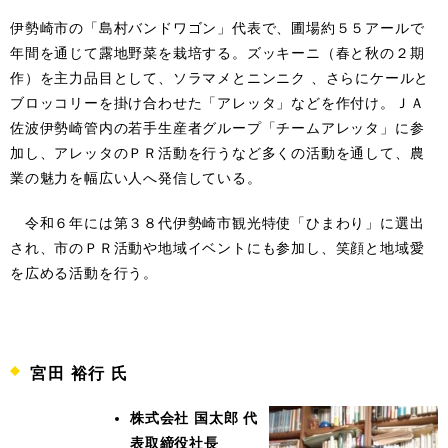
伊勢崎市の「島村バンドワゴン」代表で、圃場約５５アールで
年間を通じて露地野菜を栽培する。ズッキーニ（春と秋の２期
作）を主力品目として、ソラマメとニンニク
、
さらにケールと
ブロッコリーを掛け合わせた「アレッタ」などを作付け。ＪＡ
佐波伊勢崎管内の若手生産者グループ「チームアレッタ」に参
加し、アレッタのＰＲ活動を行うなど多くの活動を通して、農
業の魅力を幅広い人へ発信している。
令和６年には第３８代伊勢崎市観光特使「ひまわり」に選出
され、市のＰＲ活動や地域イベントにも参加し、笑顔と地域愛
を広める活動を行う。
宮田 裕行 氏
株式会社 国太郎 代
表取締役社長