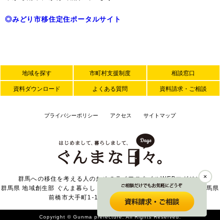
◎みどり市移住定住ポータルサイト
地域を探す
市町村支援制度
相談窓口
資料ダウンロード
よくある質問
資料請求・ご相談
プライバシーポリシー
アクセス
サイトマップ
×
群馬への移住を考える人のためのライフスタイルWEBマガジン
群馬県 地域創生部 ぐんま暮らし・外国人活躍推進課 〒371-8570 群馬県
前橋市大手町1-1-1 TEL 027-226-2371
Copyright © Gunma prefecture. All Rights Reserved.