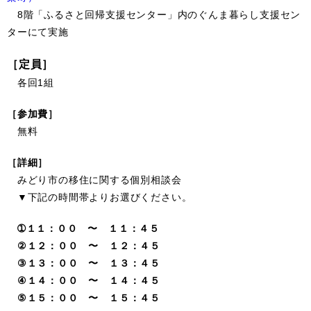
8階「ふるさと回帰支援センター」内のぐんま暮らし支援セン
ターにて実施
［定員］
各回1組
［参加費］
無料
［詳細］
みどり市の移住に関する個別相談会
▼下記の時間帯よりお選びください。
➀１１：００ 〜 １１：４５
②１２：００ 〜 １２：４５
③１３：００ 〜 １３：４５
④１４：００ 〜 １４：４５
⑤１５：００ 〜 １５：４５