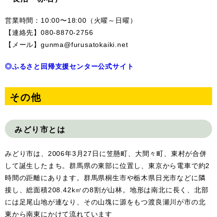
営業時間：10:00〜18:00（火曜～日曜）
【連絡先】080-8870-2756
【メール】gunma@furusatokaiki.net
◎ふるさと回帰支援センター公式サイト
その他
みどり市とは
みどり市は、
2006
年
3
月
27
日に笠懸町、大間々町、東村が合併
して誕生したまち。群馬県の東部に位置し、東京から電車で約
2
時間の距離にあります。群馬県桐生市や栃木県日光市などに隣
接し、総面積
208.42k
㎡の
8
割が山林。地形は南北に長く、北部
には足尾山地が連なり、その山塊に源をもつ渡良瀬川が市の北
東から南東にかけて流れています