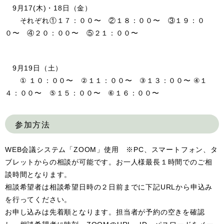
9月17(木)・18日（金）
それぞれ①１７：００〜 ②１８：００〜 ③１９：０
０〜 ④２０：００〜 ⑤２１：００〜
9月19日（土）
① １０：００〜 ②１１：００〜 ③１３：００〜 ④１
４：００〜 ⑤１５：００〜 ⑥１６：００〜
参加方法
WEB会議システム「ZOOM」使用 ※PC、スマートフォン、タ
ブレットからの相談が可能です。お一人様最長１時間でのご相
談時間となります。
相談希望者は相談希望日時の２日前までに下記URLから申込み
を行ってください。
お申し込みは先着順となります。担当者が予約の空きを確認