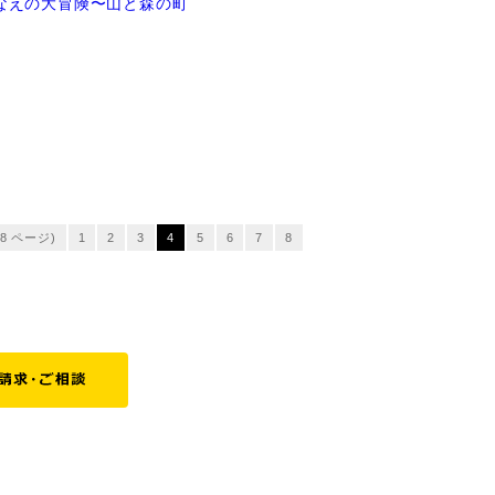
なえの大冒険〜山と森の町
 8 ページ)
1
2
3
4
5
6
7
8