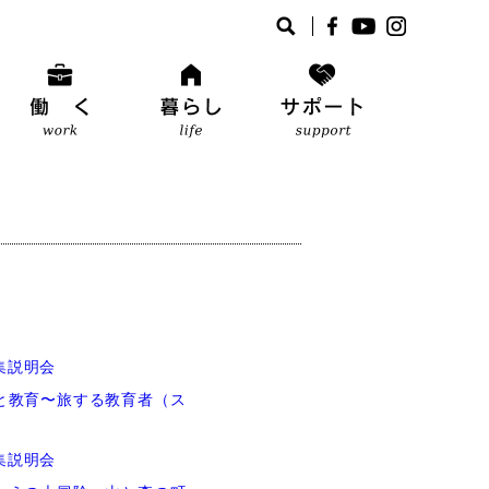
集説明会
と教育〜旅する教育者（ス
集説明会