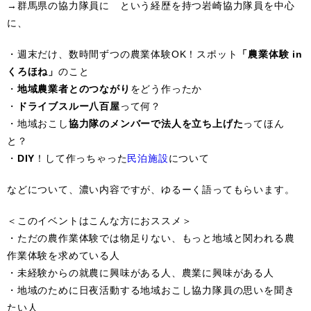
→群馬県の協力隊員に という経歴を持つ岩崎協力隊員を中心
に、
・週末だけ、数時間ずつの農業体験OK！スポット
「農業体験 in
くろほね」
のこと
・
地域農業者とのつながり
をどう作ったか
・
ドライブスルー八百屋
って何？
・地域おこし
協力隊のメンバーで法人を立ち上げた
ってほん
と？
・
DIY
！して作っちゃった
民泊施設
について
などについて、濃い内容ですが、ゆるーく語ってもらいます。
＜このイベントはこんな方におススメ＞
・ただの農作業体験では物足りない、もっと地域と関われる農
作業体験を求めている人
・未経験からの就農に興味がある人、農業に興味がある人
・地域のために日夜活動する地域おこし協力隊員の思いを聞き
たい人