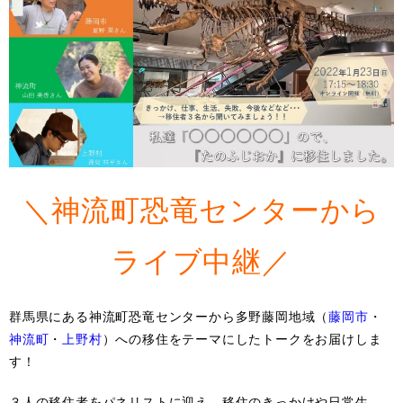
＼神流町恐竜センターから
ライブ中継／
群馬県にある神流町恐竜センターから多野藤岡地域（
藤岡市
・
神流町
・
上野村
）への移住をテーマにしたトークをお届けしま
す！
３人の移住者をパネリストに迎え、移住のきっかけや日常生