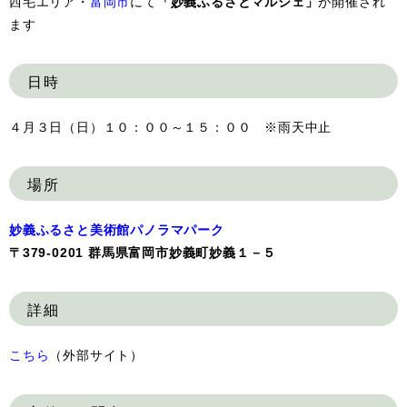
西毛エリア・
富岡市
にて
「妙義ふるさとマルシェ」
が開催され
ます
日時
４月３日（日）１０：００～１５：００ ※雨天中止
場所
妙義ふるさと美術館パノラマパーク
〒379-0201 群馬県富岡市妙義町妙義１－５
詳細
こちら
（外部サイト）