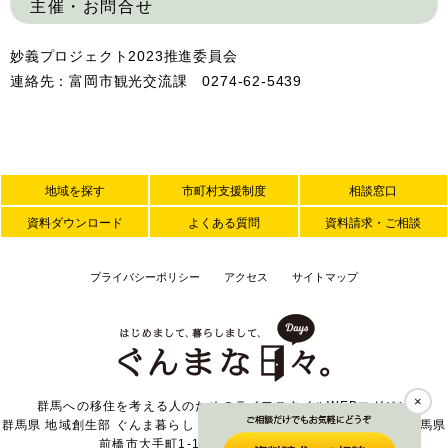
主催・お問合せ
妙義プロジェクト2023推進委員会
連絡先：富岡市観光交流課 0274-62-5439
地域を探す
市町村支援制度
相談窓口
資料ダウンロード
よくある質問
資料請求・ご相談
プライバシーポリシー
アクセス
サイトマップ
×
群馬への移住を考える人のためのライフスタイルWEBマガジン
群馬県 地域創生部 ぐんま暮らし・外国人活躍推進課 〒371-8570 群馬県
前橋市大手町1-1-1 TEL 027-226-2371