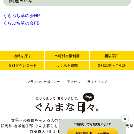
関連HP等
くらぶち草の会HP
くらぶち草の会FB
地域を探す
市町村支援制度
相談窓口
資料ダウンロード
よくある質問
資料請求・ご相談
プライバシーポリシー
アクセス
サイトマップ
×
群馬への移住を考える人のためのライフスタイルWEBマガジン
群馬県 地域創生部 ぐんま暮らし・外国人活躍推進課 〒371-8570 群馬県
前橋市大手町1-1-1 TEL 027-226-2371