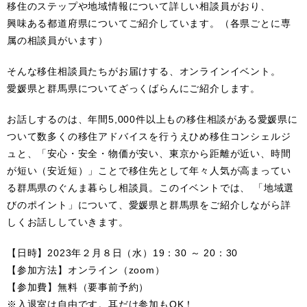
移住のステップや地域情報について詳しい相談員がおり、
興味ある都道府県についてご紹介しています。（各県ごとに専
属の相談員がいます）
そんな移住相談員たちがお届けする、オンラインイベント。
愛媛県と群馬県についてざっくばらんにご紹介します。
お話しするのは、年間5,000件以上もの移住相談がある愛媛県に
ついて数多くの移住アドバイスを行うえひめ移住コンシェルジ
ュと、「安心・安全・物価が安い、東京から距離が近い、時間
が短い（安近短）」ことで移住先として年々人気が高まってい
る群馬県のぐんま暮らし相談員。このイベントでは、 「地域選
びのポイント」について、愛媛県と群馬県をご紹介しながら詳
しくお話ししていきます。
【日時】2023年２月８日（水）19：30 ～ 20：30
【参加方法】オンライン（zoom）
【参加費】無料（要事前予約）
※入退室は自由です。耳だけ参加もOK！