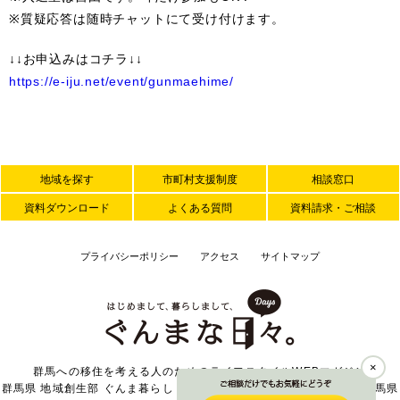
※質疑応答は随時チャットにて受け付けます。
↓↓お申込みはコチラ↓↓
https://e-iju.net/event/gunmaehime/
地域を探す
市町村支援制度
相談窓口
資料ダウンロード
よくある質問
資料請求・ご相談
プライバシーポリシー
アクセス
サイトマップ
×
群馬への移住を考える人のためのライフスタイルWEBマガジン
群馬県 地域創生部 ぐんま暮らし・外国人活躍推進課 〒371-8570 群馬県