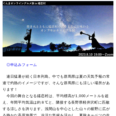
◎申込みフォーム
連日猛暑が続く日本列島。中でも群馬県は夏の天気予報の常
連で灼熱のイメージですが、そんな群馬県にも涼しい場所があ
ります！
今回の舞台となる嬬恋村は、平均標高が1,000メートルを超
え、年間平均気温は約８℃と、隣接する長野県軽井沢町に匹敵
する涼しさを誇ります。浅間山を中心とした山々の裾野に広が
る静かな高原地帯で、冷涼な気候を活かし、夏秋キャベツの生