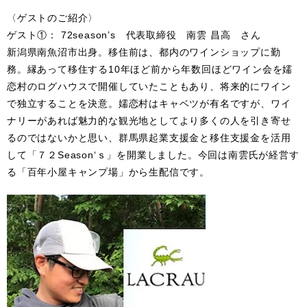
〈ゲストのご紹介〉
ゲスト①： 72season’s 代表取締役 南雲 昌高 さん
新潟県南魚沼市出身。移住前は、都内のワインショップに勤
務。縁あって移住する10年ほど前から年数回ほどワイン会を嬬
恋村のログハウスで開催していたこともあり、将来的にワイン
で独立することを決意。嬬恋村はキャベツが有名ですが、ワイ
ナリーがあれば魅力的な観光地としてより多くの人を引き寄せ
るのではないかと思い、群馬県起業支援金と移住支援金を活用
して「７２Season‘ｓ」を開業しました。今回は南雲氏が経営す
る「百年小屋キャンプ場」から生配信です。