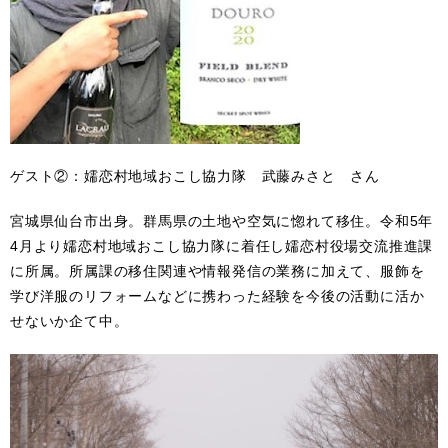
ゲスト②：嬬恋村地域おこし協力隊 武藤みさと さん
宮城県仙台市出身。群馬県の土地や空気に惚れて移住。令和5年
4月より嬬恋村地域おこし協力隊に着任し嬬恋村役場交流推進課
に所属。所属課の移住関連や情報発信の業務に加えて、服飾を
学び洋服のリフォームなどに携わった経験を今後の活動に活か
せないか企て中。