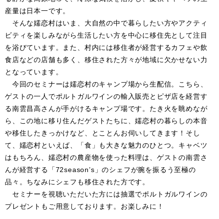
産量は日本一です。
そんな嬬恋村はいま、大自然の中で暮らしたい方やアクティ
ビティを楽しみながら生活したい方を中心に移住先として注目
を浴びています。また、村内には移住者が経営するカフェや飲
食店などの店舗も多く、移住された方々が地域に欠かせない力
となっています。
今回のセミナーは嬬恋村のキャンプ場から生配信。こちら、
ゲストの一人でポルトガルワインの輸入販売とピザ店を経営す
る南雲昌高さんが手がけるキャンプ場です。たき火を眺めなが
ら、この地に移り住んだゲストたちに、嬬恋村の暮らしの本音
や移住したきっかけなど、とことんお伺いしてきます！そし
て、嬬恋村といえば、「食」も大きな魅力のひとつ。キャベツ
はもちろん、嬬恋村の農産物を使った料理は、ゲストの南雲さ
んが経営する「72season’s」のシェフが腕を振るう至極の
品々。ちなみにシェフも移住された方です。
セミナーを視聴いただいた方には抽選でポルトガルワインの
プレゼントもご用意しております。お楽しみに！