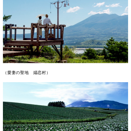
（愛妻の聖地 嬬恋村）