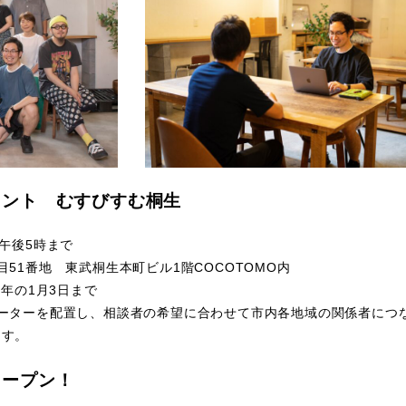
ロント むすびすむ桐生
午後5時まで
51番地 東武桐生本町ビル1階COCOTOMO内
翌年の1月3日まで
ネーターを配置し、相談者の希望に合わせて市内各地域の関係者につ
ます。
オープン！