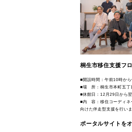
桐生市移住支援フ
■開設時間：午前10時から
■場 所：桐生市本町五丁目
■休館日：12月29日から
■内 容：移住コーディ
向けた伴走型支援を行い
ポータルサイトを