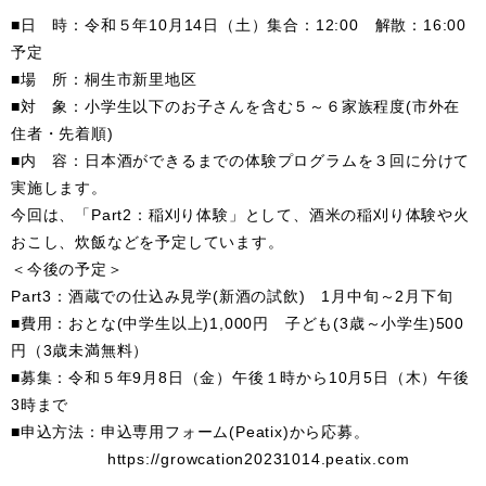
■日 時：令和５年10月14日（土）集合：12:00 解散：16:00
予定
■場 所：桐生市新里地区
■対 象：小学生以下のお子さんを含む５～６家族程度(市外在
住者・先着順)
■内 容：日本酒ができるまでの体験プログラムを３回に分けて
実施します。
今回は、「Part2：稲刈り体験」として、酒米の稲刈り体験や火
おこし、炊飯などを予定しています。
＜今後の予定＞
Part3：酒蔵での仕込み見学(新酒の試飲) 1月中旬～2月下旬
■費用：おとな(中学生以上)1,000円 子ども(3歳～小学生)500
円（3歳未満無料）
■募集：令和５年9月8日（金）午後１時から10月5日（木）午後
3時まで
■申込方法：申込専用フォーム(Peatix)から応募。
https://growcation20231014.peatix.com