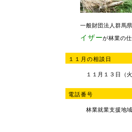
一般財団法人群馬
イザー
が林業の仕
１１月の相談日
１１月１３日（火
電話番号
林業就業支援地域アド