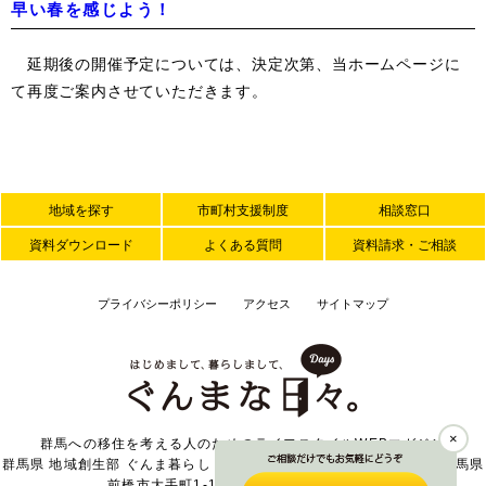
早い春を感じよう！
延期後の開催予定については、決定次第、当ホームページに
て再度ご案内させていただきます。
地域を探す
市町村支援制度
相談窓口
資料ダウンロード
よくある質問
資料請求・ご相談
プライバシーポリシー
アクセス
サイトマップ
×
群馬への移住を考える人のためのライフスタイルWEBマガジン
群馬県 地域創生部 ぐんま暮らし・外国人活躍推進課 〒371-8570 群馬県
前橋市大手町1-1-1 TEL 027-226-2371