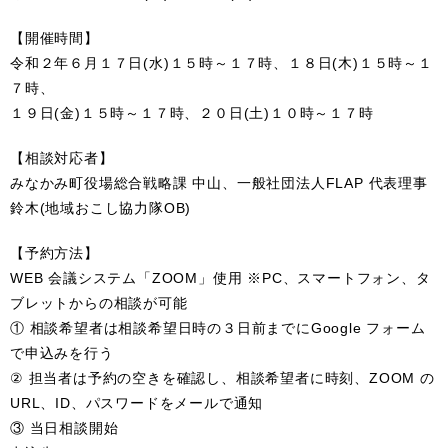
【開催時間】
令和２年６月１７日(水)１５時～１７時、１８日(木)１５時～１
７時、
１９日(金)１５時～１７時、２０日(土)１０時～１７時
【相談対応者】
みなかみ町役場総合戦略課 中山、一般社団法人FLAP 代表理事
鈴木(地域おこし協力隊OB)
【予約方法】
WEB 会議システム「ZOOM」使用 ※PC、スマートフォン、タ
ブレットからの相談が可能
① 相談希望者は相談希望日時の３日前までにGoogle フォーム
で申込みを行う
② 担当者は予約の空きを確認し、相談希望者に時刻、ZOOM の
URL、ID、パスワードをメールで通知
③ 当日相談開始