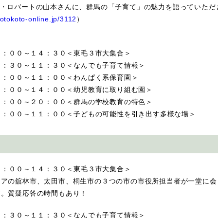
人・ロバートの山本さんに、群馬の「子育て」の魅力を語っていただ
sotokoto-online.jp/3112
）
１３：００～１４：３０＜東毛３市大集合＞
１０：３０～１１：３０＜なんでも子育て情報＞
１０：００～１１：００＜わんぱく系保育園＞
１３：００～１４：００＜幼児教育に取り組む園＞
１９：００～２０：００＜群馬の学校教育の特色＞
１０：００～１１：００＜子どもの可能性を引き出す多様な場＞
１３：００～１４：３０＜東毛３市大集合＞
アの舘林市、太田市、桐生市の３つの市の市役所担当者が一堂に会
す。質疑応答の時間もあり！
１０：３０～１１：３０＜なんでも子育て情報＞