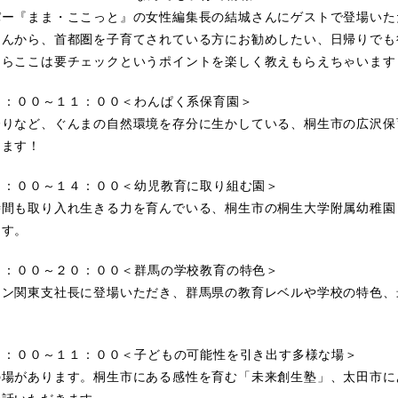
ー『まま・ここっと』の女性編集長の結城さんにゲストで登場いた
さんから、首都圏を子育てされている方にお勧めしたい、日帰りでも
ならここは要チェックというポイントを楽しく教えもらえちゃいます
１０：００～１１：００＜わんぱく系保育園＞
りなど、ぐんまの自然環境を存分に生かしている、桐生市の広沢保
きます！
１３：００～１４：００＜幼児教育に取り組む園＞
間も取り入れ生きる力を育んでいる、桐生市の桐生大学附属幼稚園
ます。
１９：００～２０：００＜群馬の学校教育の特色＞
ン関東支社長に登場いただき、群馬県の教育レベルや学校の特色、
１０：００～１１：００＜子どもの可能性を引き出す多様な場＞
場があります。桐生市にある感性を育む「未来創生塾」、太田市に