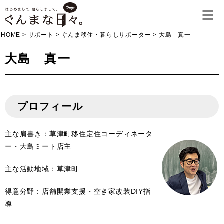
HOME
>
サポート
>
ぐんま移住・暮らしサポーター
>
大島 真一
大島 真一
プロフィール
主な肩書き：草津町移住定住コーディネータ
ー・大島ミート店主
主な活動地域：草津町
得意分野：店舗開業支援・空き家改装DIY指
導