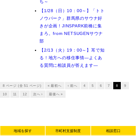
ち～
【1/28（日）10：00～】「トト
ノウパーク」群馬県のサウナ好
きが企画！JINSPARK前橋に集
まろ。from NETSUGENサウナ
部
【2/13（火）19：00～】耳で知
る！地方への移住事情―よくあ
る質問に相談員が答えます―
8 ページ (全 51 ページ)
« 最初へ
‹ 前へ
4
5
6
7
8
9
10
11
12
次へ ›
最後へ »
地域を探す
市町村支援制度
相談窓口