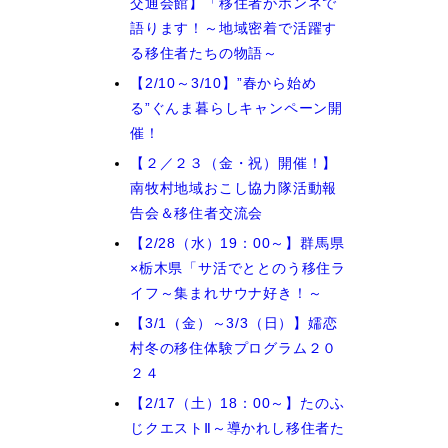
交通会館】「移住者がホンネで
語ります！～地域密着で活躍す
る移住者たちの物語～
【2/10～3/10】”春から始め
る”ぐんま暮らしキャンペーン開
催！
【２／２３（金・祝）開催！】
南牧村地域おこし協力隊活動報
告会＆移住者交流会
【2/28（水）19：00～】群馬県
×栃木県「サ活でととのう移住ラ
イフ～集まれサウナ好き！～
【3/1（金）～3/3（日）】嬬恋
村冬の移住体験プログラム２０
２４
【2/17（土）18：00～】たのふ
じクエストⅡ～導かれし移住者た